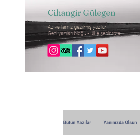
Cihangir Gülegen
Az ve temiz gezilmiş yazılar
Gezi yazıları bloğu - ülke şehir rota
Bütün Yazılar
Yanınızda Olsun