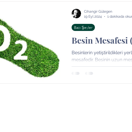
ri
Bazı Şeyler
Bazı yerler
Bazı kişiler
Kitap
Cihangir Gülegen
19 Eyl 2024
1 dakikada oku
Bazı Şeyler
Besin Mesafesi 
Besinlerin yetiştirildikleri ye
mesafedir. Besinin uzun mes
karbon ayak izi ve doğaya...