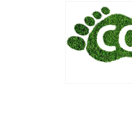
Sözlükçük
Sanat Hikayele