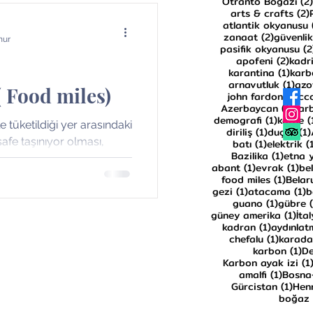
Otranto Boğazı
(2)
arts & crafts
(2)
atlantik okyanusu
2 yazı
zanaat
(2)
güvenlik
nur
pasifik okyanusu
(2
2 yaz
apofeni
(2)
kadri
1 yaz
karantina
(1)
karb
1 ya
arnavutluk
(1)
azo
( Food miles)
1 y
john fardon
(1)
cc
1 ya
Azerbaycan
(1)
kar
1 yazı
demografi
(1)
karne
(
rle tüketildiği yer arasındaki
1 yazı
diriliş
(1)
duçar
(1)
afe taşınıyor olması,
1 yazı
batı
(1)
elektrik
(
1 yazı
Bazilika
(1)
etna 
1 yazı
1 y
abant
(1)
evrak
(1)
be
1 yazı
food miles
(1)
Belar
1 yazı
1
gezi
(1)
atacama
(1)
b
1 yazı
guano
(1)
gübre
1 y
güney amerika
(1)
İta
1 yazı
kadran
(1)
aydınlat
1 yazı
chefalu
(1)
karad
1 
karbon
(1)
De
Karbon ayak izi
(1
1 yazı
amalfi
(1)
Bosna
1 ya
Gürcistan
(1)
Henr
boğaz