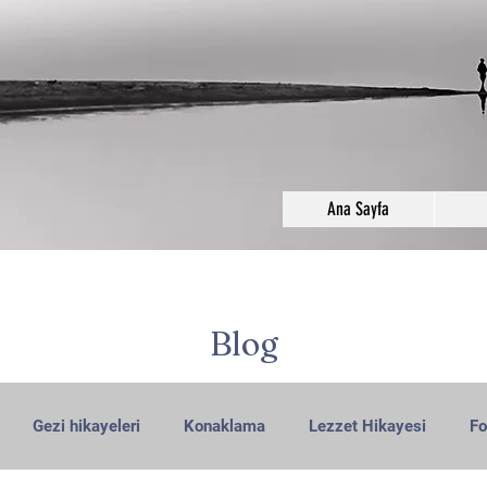
Ana Sayfa
Blog
Gezi hikayeleri
Konaklama
Lezzet Hikayesi
Fo