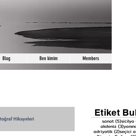
Blog
Ben kimim
Members
Etiket Bu
toğraf Hikayeleri
5 yazı
sanat
(5)
sicilya
3 yazı
akdeniz
(3)
yanın
2 yazı
adriyatik
(2)
seçici a