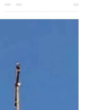
Temmuz 2024 Kenya Safari gezisi
fotoğrafları.