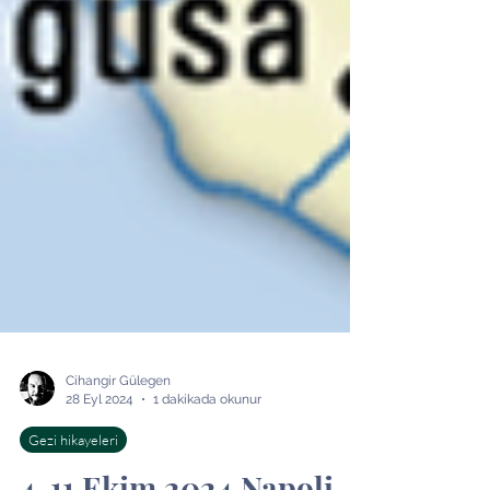
Cihangir Gülegen
28 Eyl 2024
1 dakikada okunur
Gezi hikayeleri