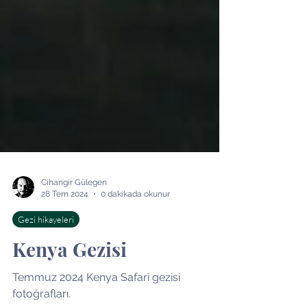
Cihangir Gülegen
28 Tem 2024
0 dakikada okunur
Gezi hikayeleri
Kenya Gezisi