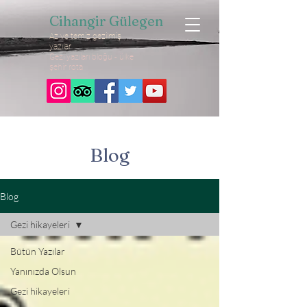
Cihangir Gülegen
Az ve temiz gezilmiş
yazılar
Gezi yazıları bloğu - ülke
şehir rota
Blog
Blog
Gezi hikayeleri
Bütün Yazılar
Yanınızda Olsun
Gezi hikayeleri