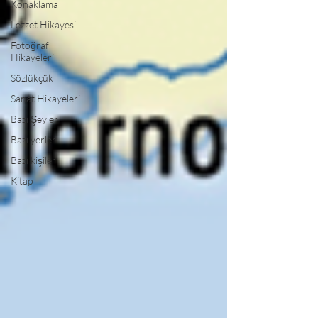
Konaklama
Lezzet Hikayesi
Fotoğraf
Hikayeleri
Sözlükçük
Sanat Hikayeleri
Bazı Şeyler
Bazı yerler
Bazı kişiler
Kitap