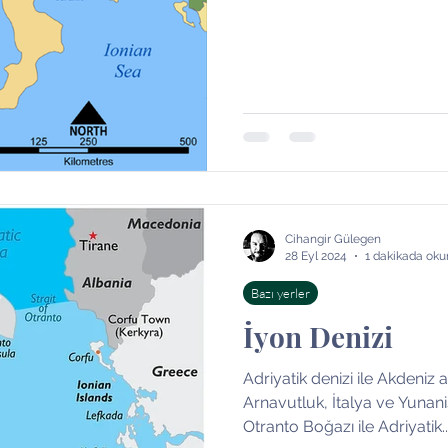
Cihangir Gülegen
28 Eyl 2024
1 dakikada oku
Bazı yerler
İyon Denizi
Adriyatik denizi ile Akdeniz a
Arnavutluk, İtalya ve Yunan
Otranto Boğazı ile Adriyatik..