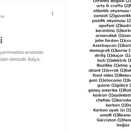
Otranto Boğazı
(2)
arts & crafts
(2)
atlantik okyanusu
2 yazı
zanaat
(2)
güvenlik
nur
pasifik okyanusu
(2
2 yaz
apofeni
(2)
kadri
1 yaz
karantina
(1)
karb
1 ya
arnavutluk
(1)
azo
i
1 y
john fardon
(1)
cc
1 ya
Azerbaycan
(1)
kar
1 yazı
demografi
(1)
karne
(
 yarımadası arasında
1 yazı
diriliş
(1)
duçar
(1)
lan denizdir. İtalya,
1 yazı
batı
(1)
elektrik
(
1 yazı
Bazilika
(1)
etna 
1 yazı
1 y
abant
(1)
evrak
(1)
be
1 yazı
food miles
(1)
Belar
1 yazı
1
gezi
(1)
atacama
(1)
b
1 yazı
guano
(1)
gübre
1 y
güney amerika
(1)
İta
1 yazı
kadran
(1)
aydınlat
1 yazı
chefalu
(1)
karad
1 
karbon
(1)
De
Karbon ayak izi
(1
1 yazı
amalfi
(1)
Bosna
1 ya
Gürcistan
(1)
Henr
boğaz