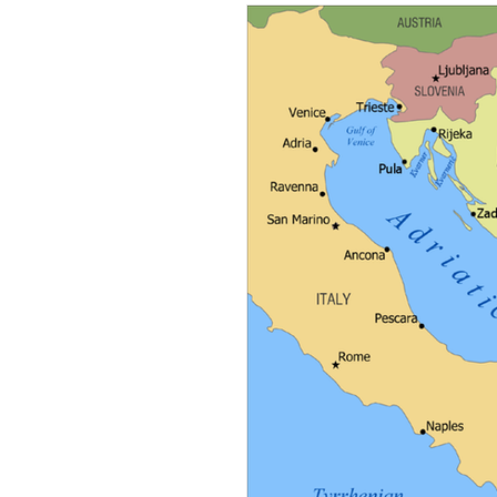
Sözlükçük
Sanat Hikayele