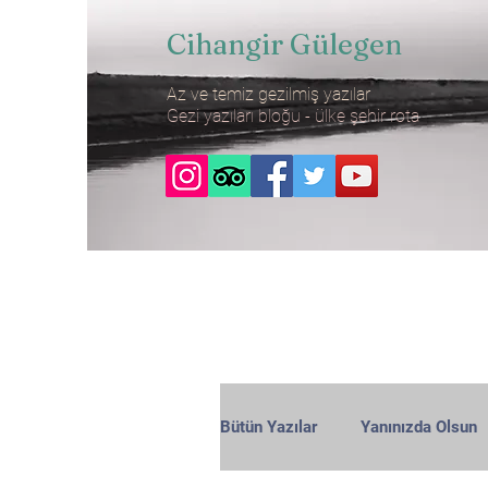
Cihangir Gülegen
Az ve temiz gezilmiş yazılar
Gezi yazıları bloğu - ülke şehir rota
Bütün Yazılar
Yanınızda Olsun