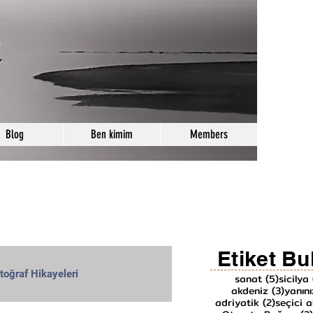
Blog
Ben kimim
Members
Etiket Bu
toğraf Hikayeleri
5 yazı
sanat
(5)
sicilya
3 yazı
akdeniz
(3)
yanın
2 yazı
adriyatik
(2)
seçici a