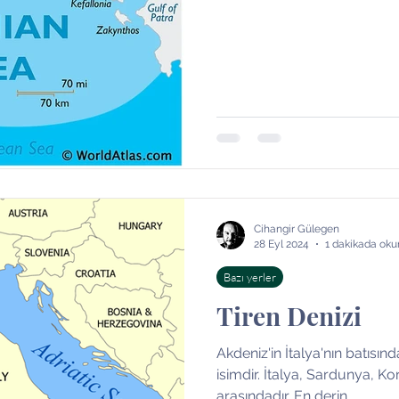
Cihangir Gülegen
28 Eyl 2024
1 dakikada oku
Bazı yerler
Tiren Denizi
Akdeniz'in İtalya'nın batısın
isimdir. İtalya, Sardunya, Ko
arasındadır. En derin...