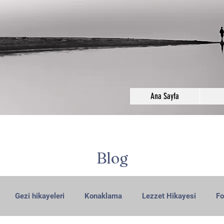
Ana Sayfa
Blog
Gezi hikayeleri
Konaklama
Lezzet Hikayesi
Fo