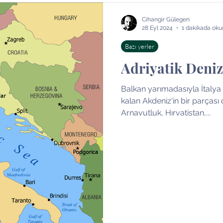
ri
Bazı Şeyler
Bazı yerler
Bazı kişiler
Kitap
Cihangir Gülegen
28 Eyl 2024
1 dakikada oku
Bazı yerler
Adriyatik Deniz
Balkan yarımadasıyla İtalya
kalan Akdeniz'in bir parçası o
Arnavutluk, Hırvatistan,...