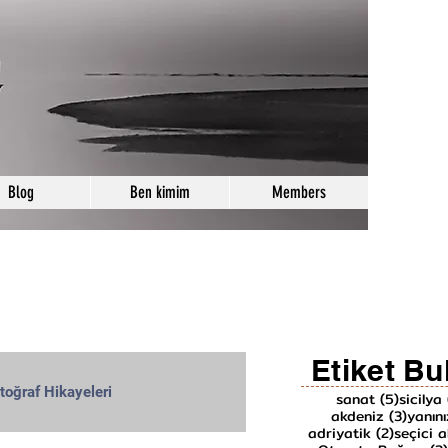
Blog
Ben kimim
Members
Etiket Bu
toğraf Hikayeleri
5 yazı
sanat
(5)
sicilya
3 yazı
akdeniz
(3)
yanın
2 yazı
adriyatik
(2)
seçici a