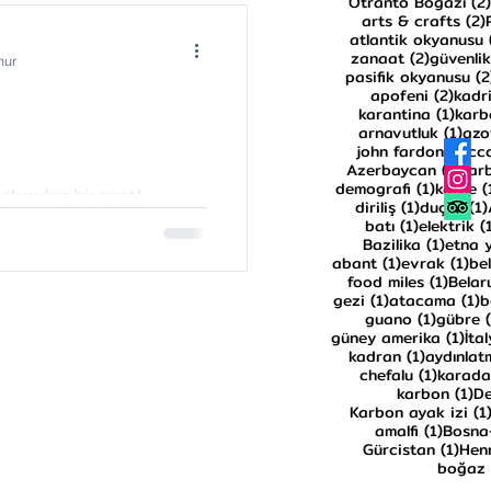
Otranto Boğazı
(2)
arts & crafts
(2)
atlantik okyanusu
2 yazı
zanaat
(2)
güvenlik
nur
pasifik okyanusu
(2
2 yaz
apofeni
(2)
kadri
1 yaz
karantina
(1)
karb
1 ya
arnavutluk
(1)
azo
1 y
john fardon
(1)
cc
1 ya
Azerbaycan
(1)
kar
1 yazı
demografi
(1)
karne
(
şturulan bir sanat
1 yazı
diriliş
(1)
duçar
(1)
lizm, empresyonizm
1 yazı
batı
(1)
elektrik
(
1 yazı
Bazilika
(1)
etna 
ını uzun süre...
1 yazı
1 y
abant
(1)
evrak
(1)
be
1 yazı
food miles
(1)
Belar
1 yazı
1
gezi
(1)
atacama
(1)
b
1 yazı
guano
(1)
gübre
1 y
güney amerika
(1)
İta
1 yazı
kadran
(1)
aydınlat
1 yazı
chefalu
(1)
karad
1 
karbon
(1)
De
Karbon ayak izi
(1
1 yazı
amalfi
(1)
Bosna
1 ya
Gürcistan
(1)
Henr
boğaz