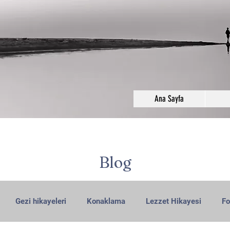
Ana Sayfa
Blog
Gezi hikayeleri
Konaklama
Lezzet Hikayesi
Fo