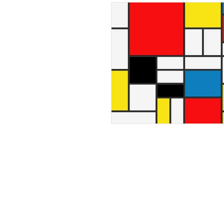
Sözlükçük
Sanat Hikayele