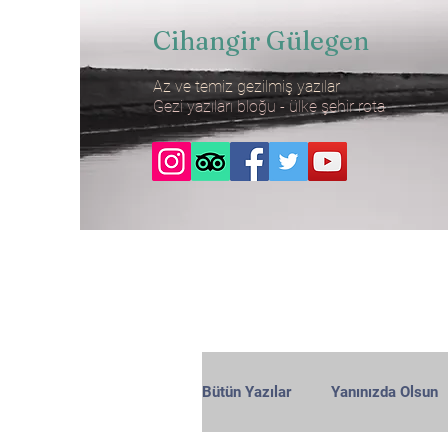
Cihangir Gülegen
Az ve temiz gezilmiş yazılar
Gezi yazıları bloğu - ülke şehir rota
Bütün Yazılar
Yanınızda Olsun