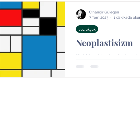
ri
Bazı Şeyler
Bazı yerler
Bazı kişiler
Kitap
Cihangir Gülegen
7 Tem 2023
1 dakikada oku
Sözlükçük
Neoplastisizm
Piet Mondrian tarafından olu
akımıdır. Mondrian, natüra
sembolizm ve kübizm akımlar