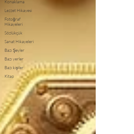
Konaklama
Lezzet Hikayesi
Fotoğraf
Hikayeleri
Sözlükçük
Sanat Hikayeleri
Bazı Şeyler
Bazı yerler
Bazı kişiler
Kitap