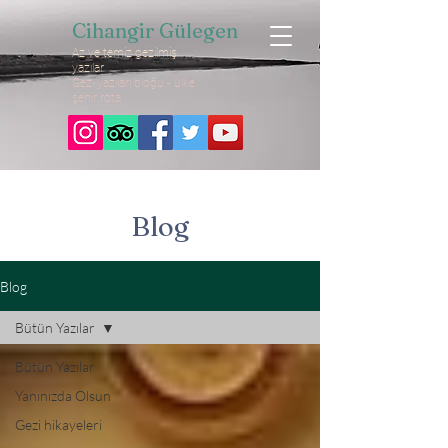
Cihangir Gülegen
Az ve temiz gezilmiş
yazılar
Gezi yazıları bloğu - ülke
şehir rota
Blog
Blog
Bütün Yazılar
Bütün Yazılar
Yanınızda Olsun
Gezi hikayeleri