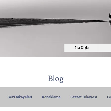
Ana Sayfa
Blog
Gezi hikayeleri
Konaklama
Lezzet Hikayesi
Fo