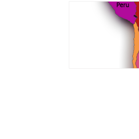
Sözlükçük
Sanat Hikayele