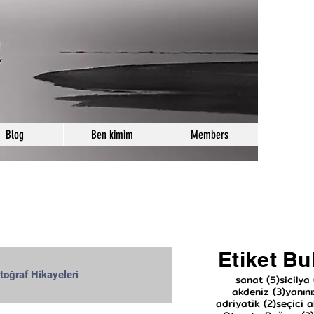
Blog
Ben kimim
Members
Etiket Bu
toğraf Hikayeleri
5 yazı
sanat
(5)
sicilya
3 yazı
akdeniz
(3)
yanın
2 yazı
adriyatik
(2)
seçici a