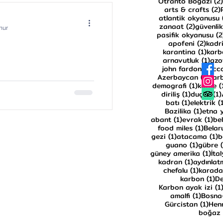
Otranto Boğazı
(2)
arts & crafts
(2)
atlantik okyanusu
2 yazı
zanaat
(2)
güvenlik
nur
pasifik okyanusu
(2
2 yaz
apofeni
(2)
kadri
1 yaz
karantina
(1)
karb
1 ya
arnavutluk
(1)
azo
1 y
john fardon
(1)
cc
1 ya
Azerbaycan
(1)
kar
1 yazı
demografi
(1)
karne
(
ivya arasında yapılmış olan
1 yazı
diriliş
(1)
duçar
(1)
 nitrat kaynaklarının,
1 yazı
batı
(1)
elektrik
(
1 yazı
Bazilika
(1)
etna 
1 yazı
1 y
abant
(1)
evrak
(1)
be
1 yazı
food miles
(1)
Belar
1 yazı
1
gezi
(1)
atacama
(1)
b
1 yazı
guano
(1)
gübre
1 y
güney amerika
(1)
İta
1 yazı
kadran
(1)
aydınlat
1 yazı
chefalu
(1)
karad
1 
karbon
(1)
De
Karbon ayak izi
(1
1 yazı
amalfi
(1)
Bosna
1 ya
Gürcistan
(1)
Henr
boğaz