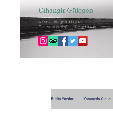
Cihangir Gülegen
Az ve temiz gezilmiş yazılar
Gezi yazıları bloğu - ülke şehir rota
Bütün Yazılar
Yanınızda Olsun