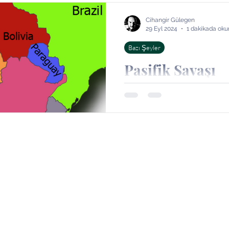
ri
Bazı Şeyler
Bazı yerler
Bazı kişiler
Kitap
Cihangir Gülegen
29 Eyl 2024
1 dakikada oku
Bazı Şeyler
Pasifik Savaşı
1879-1884. Şili, Peru ve Bol
savaştır. Bu bölgede bulunan
paylaşılamaması üzerine...