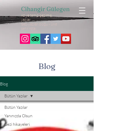
Cihangir Gülegen
Az ve temiz gezilmiş
yazılar
Gezi yazıları bloğu - ülke
şehir rota
Blog
Blog
Bütün Yazılar
Bütün Yazılar
Yanınızda Olsun
Gezi hikayeleri