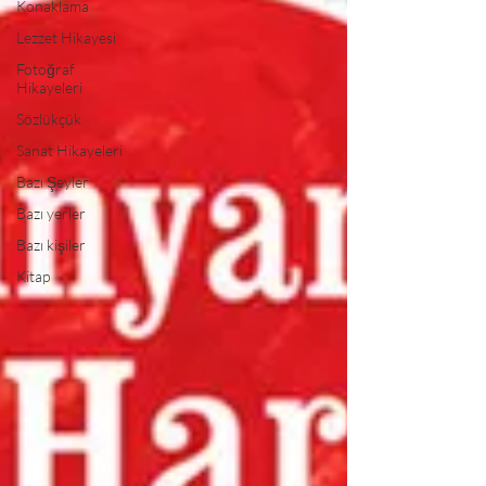
Konaklama
Lezzet Hikayesi
Fotoğraf
Hikayeleri
Sözlükçük
Sanat Hikayeleri
Bazı Şeyler
Bazı yerler
Bazı kişiler
Kitap