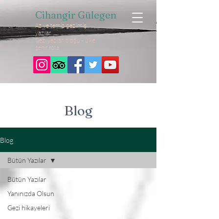
Cihangir Gülegen
Az ve temiz gezilmiş
yazılar
Gezi yazıları bloğu - ülke
şehir rota
Blog
Blog
Bütün Yazılar
Bütün Yazılar
Yanınızda Olsun
Gezi hikayeleri