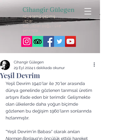
Cihangir Gülegen
Az ve temiz gezilmiş
yazılar
Gezi yazıları bloğu - ülke
şehir rota
Cihangir Gülegen
29 Eyl 2024
1 dakikada okunur
Yeşil Devrim
Yeşil Devrim 1940'lar ile 70'ler arasında 
dünya genelinde gözlenen tarımsal üretim 
artışını ifade eden bir terimdir. Gelişmekte 
olan ülkelerde daha yoğun biçimde 
gözlenen bu değişim 1960'ların sonlarında 
hızlanmıştır. 
"Yeşil Devrim'in Babası" olarak anılan 
Norman Borlaug
'ın öncülük ettiği hareket 