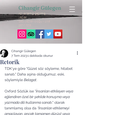
Cihangir Gülegen
Az ve temiz gezilmiş
yazılar
Gezi yazıları bloğu - ülke
şehir rota
Cihangir Gülegen
7 Tem 2023
1 dakikada okunur
Retorik
TDK'ye göre "Güzel söz söyleme, hitabet 
sanatı." Daha aşina olduğumuz, eski, 
söylemiyle 
Belagat
.
Oxford Sözlük ise "
İnsanları etkileyen veya 
eğlendiren özel bir şekilde konuşma veya 
yazmada dili kullanma sanatı
." olarak 
tanımlamış olsa da 
"İnsanları etkilemeyi 
amaçlayan, ancak tamamen dürüst veya 