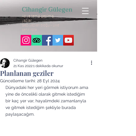
Cihangir Gülegen
Az ve temiz gezilmiş
yazılar
Gezi yazıları bloğu - ülke
şehir rota
Cihangir Gülegen
21 Kas 2022
1 dakikada okunur
Planlanan geziler
Güncelleme tarihi:
28 Eyl 2024
Dünyadaki her yeri görmek istiyorum ama 
yine de öncelikli olarak gitmek istediğim 
bir kaç yer var, hayalimdeki zamanlarıyla 
ve gitmek istediğim şekliyle burada 
paylaşacağım.