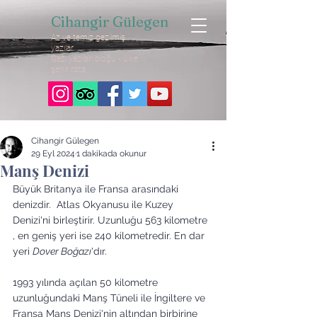
Cihangir Gülegen
Az ve temiz gezilmiş
yazılar
Gezi yazıları bloğu - ülke
şehir rota
Cihangir Gülegen
29 Eyl 2024
1 dakikada okunur
Manş Denizi
Büyük Britanya ile Fransa arasındaki 
denizdir.  Atlas Okyanusu ile Kuzey 
Denizi'ni birleştirir. Uzunluğu 563 kilometre 
, en geniş yeri ise 240 kilometredir. En dar 
yeri 
Dover Boğazı
'dır. 
1993 yılında açılan 50 kilometre 
uzunluğundaki Manş Tüneli ile İngiltere ve 
Fransa Manş Denizi'nin altından birbirine 