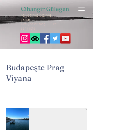
Cihangir Gülegen
Az ve temiz gezilmiş
yazılar
Gezi yazıları bloğu - ülke
şehir rota
Budapeşte Prag
Viyana