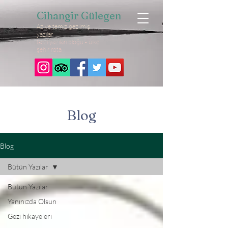
Cihangir Gülegen
Az ve temiz gezilmiş
yazılar
Gezi yazıları bloğu - ülke
şehir rota
Blog
Blog
Bütün Yazılar
Bütün Yazılar
Yanınızda Olsun
Gezi hikayeleri