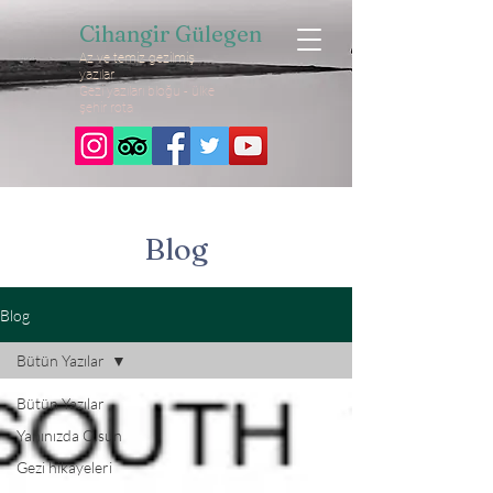
Cihangir Gülegen
Az ve temiz gezilmiş
yazılar
Gezi yazıları bloğu - ülke
şehir rota
Blog
Blog
Bütün Yazılar
Bütün Yazılar
Yanınızda Olsun
Gezi hikayeleri