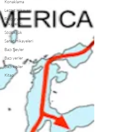
Konaklama
Lezzet Hikayesi
Fotoğraf
Hikayeleri
Sözlükçük
Sanat Hikayeleri
Bazı Şeyler
Bazı yerler
Bazı kişiler
Kitap