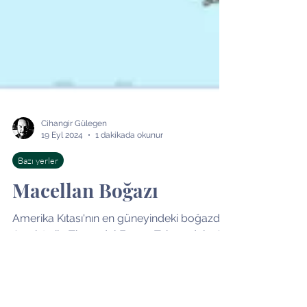
Cihangir Gülegen
19 Eyl 2024
1 dakikada okunur
Bazı yerler
Macellan Boğazı
Amerika Kıtası'nın en güneyindeki boğazdır.
Ana kıta ile Tierra del Fuego Takımadaları'nı
ayırır. İlk olarak 1520 yılında Macellan...